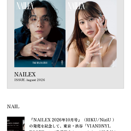
NAILEX
ISSUE August 2026
NAIL
『NAILEX 2026
10
』（RIKU/NiziU ）
年
月
号
・
「VIANDNYL
の
発
売
を
記
念
し
て
、
東
京
渋
谷