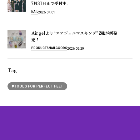
7
31
月
日
ま
で
受
付
中
。
NAIL
2026.07.01
Airgel
“
”2
よ
り
エ
ア
ジ
ェ
ル
マ
ス
キ
ン
グ
種
が
新
発
！
売
PRODUCTS
NAIL
GOODS
2026.06.29
Tag
#TOOLS FOR PERFECT FEET