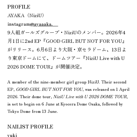
PROFILE
AYAKA（NiziU）
instagram
@ayaaaka.__
9人組ガールズグループ・NiziUのメンバー。2026年4
月1日に2nd EP『GOOD GIRL BUT NOT FOR YOU』
がリリース。6月6日より大阪・京セラドーム、13日よ
り東京ドームにて、ドームツアー『NiziU Live with U
2026 DOME TOUR』が開催決定。
A member of the nine-member girl group NiziU. Their second
EP,
GOOD GIRL BUT NOT FOR YOU
, was released on 1 April
2026. Their dome tour,
NiziU Live with U 2026 DOME TOUR
,
is set to begin on 6 June at Kyocera Dome Osaka, followed by
Tokyo Dome from 13 June.
NAILIST PROFILE
yuki