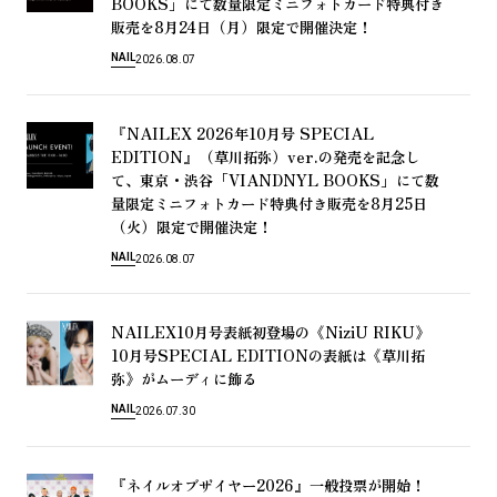
BOOKS」
に
て
数
量
限
定
ミ
ニ
フ
ォ
ト
カ
ー
ド
特
典
付
き
8
24
（
）
！
販
売
を
月
日
月
限
定
で
開
催
決
定
NAIL
2026.08.07
『NAILEX 2026
10
SPECIAL
年
月
号
EDITION』（
）ver.
草
川
拓
弥
の
発
売
を
記
念
し
・
「VIANDNYL BOOKS」
て
、
東
京
渋
谷
に
て
数
8
25
量
限
定
ミ
ニ
フ
ォ
ト
カ
ー
ド
特
典
付
き
販
売
を
月
日
（
）
！
火
限
定
で
開
催
決
定
NAIL
2026.08.07
NAILEX10
《NiziU RIKU》
月
号
表
紙
初
登
場
の
10
SPECIAL EDITION
《
月
号
の
表
紙
は
草
川
拓
》
弥
が
ム
ー
デ
ィ
に
飾
る
NAIL
2026.07.30
『
2026』
！
ネ
イ
ル
オ
ブ
ザ
イ
ヤ
ー
一
般
投
票
が
開
始