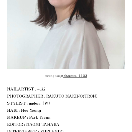
instagram
@chouette_1103
NAILARTIST : yuki
PHOTOGRAPHER : RAKUTO MAKINO(TRON)
STYLIST : midori（W）
HARI : Heo Yeunji
MAKEUP : Park Yeeun
EDITOR : NAOMI TAHARA
INTERVIEWER : YURI ENDO