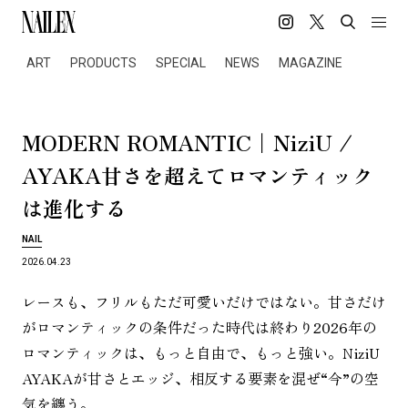
ART
PRODUCTS
SPECIAL
NEWS
MAGAZINE
MODERN ROMANTIC｜NiziU /
AYAKA
甘
さ
を
超
え
て
ロ
マ
ン
テ
ィ
ッ
ク
は
進
化
す
る
NAIL
2026.04.23
レースも、フリルもただ可愛いだけではない。甘さだけ
がロマンティックの条件だった時代は終わり2026年の
ロマンティックは、もっと自由で、もっと強い。NiziU
AYAKAが甘さとエッジ、相反する要素を混ぜ“今”の空
気を纏う。