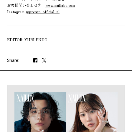
お客様問い合わせ先
www.naillabo.com
Instagram
@presto_official_nl
EDITOR: YURI ENDO
Share: