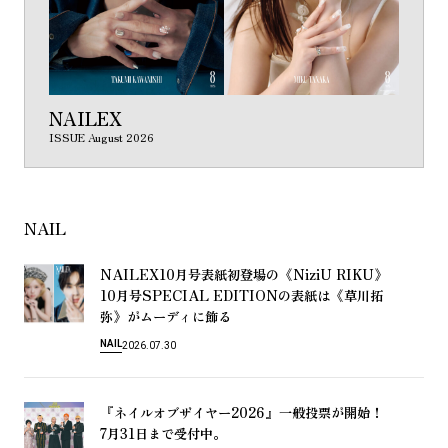
NAILEX
ISSUE August 2026
NAIL
NAILEX10
《NiziU RIKU》
月
号
表
紙
初
登
場
の
10
SPECIAL EDITION
《
月
号
の
表
紙
は
草
川
拓
》
弥
が
ム
ー
デ
ィ
に
飾
る
NAIL
2026.07.30
『
2026』
！
ネ
イ
ル
オ
ブ
ザ
イ
ヤ
ー
一
般
投
票
が
開
始
7
31
月
日
ま
で
受
付
中
。