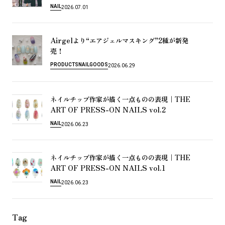
NAIL
2026.07.01
Airgel
“
”2
よ
り
エ
ア
ジ
ェ
ル
マ
ス
キ
ン
グ
種
が
新
発
！
売
PRODUCTS
NAIL
GOODS
2026.06.29
｜THE
ネ
イ
ル
チ
ッ
プ
作
家
が
描
く
一
点
も
の
の
表
現
ART OF PRESS-ON NAILS vol.2
NAIL
2026.06.23
｜THE
ネ
イ
ル
チ
ッ
プ
作
家
が
描
く
一
点
も
の
の
表
現
ART OF PRESS-ON NAILS vol.1
NAIL
2026.06.23
Tag