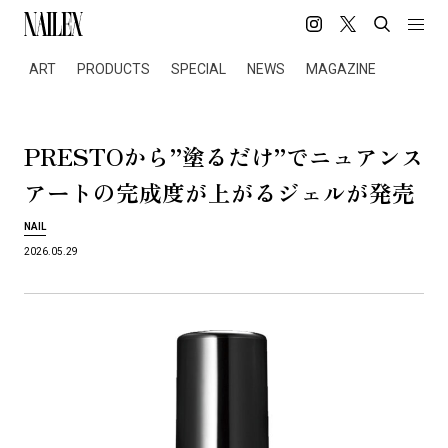
ART
PRODUCTS
SPECIAL
NEWS
MAGAZINE
PRESTO
”
”
か
ら
塗
る
だ
け
で
ニ
ュ
ア
ン
ス
ア
ー
ト
の
完
成
度
が
上
が
る
ジ
ェ
ル
が
発
売
NAIL
2026.05.29