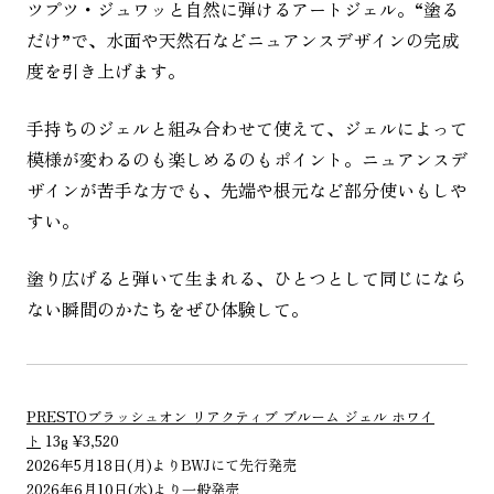
ツプツ・ジュワッと自然に弾けるアートジェル。“塗る
だけ”で、水面や天然石などニュアンスデザインの完成
度を引き上げます。
手持ちのジェルと組み合わせて使えて、ジェルによって
模様が変わるのも楽しめるのもポイント。ニュアンスデ
ザインが苦手な方でも、先端や根元など部分使いもしや
すい。
塗り広げると弾いて生まれる、ひとつとして同じになら
ない瞬間のかたちをぜひ体験して。
PRESTOブラッシュオン リアクティブ ブルーム ジェル ホワイ
ト
13g ¥3,520
2026年5月18日(月)よりBWJにて先行発売
2026年6月10日(水)より一般発売