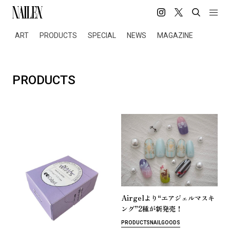
ART
PRODUCTS
SPECIAL
NEWS
MAGAZINE
PRODUCTS
Airgel
“
よ
り
エ
ア
ジ
ェ
ル
マ
ス
キ
”2
！
ン
グ
種
が
新
発
売
PRODUCTS
NAIL
GOODS