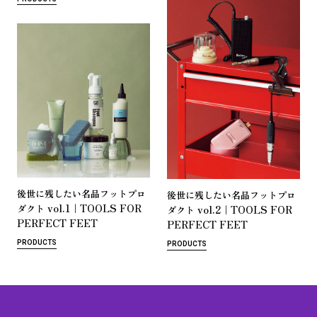
後
世
に
残
し
た
い
名
品
フ
ッ
ト
プ
ロ
後
世
に
残
し
た
い
名
品
フ
ッ
ト
プ
ロ
vol.1｜TOOLS FOR
ダ
ク
ト
vol.2｜TOOLS FOR
ダ
ク
ト
PERFECT FEET
PERFECT FEET
PRODUCTS
PRODUCTS