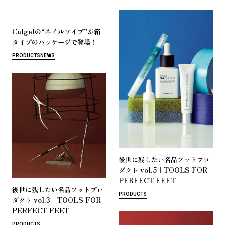
Calgel
“
”
の
ネ
イ
ル
ワ
イ
プ
が
箱
！
タ
イ
プ
の
パ
ッ
ケ
ー
ジ
で
登
場
PRODUCTS
NEWS
後
世
に
残
し
た
い
名
品
フ
ッ
ト
プ
ロ
vol.5｜TOOLS FOR
ダ
ク
ト
PERFECT FEET
後
世
に
残
し
た
い
名
品
フ
ッ
ト
プ
ロ
PRODUCTS
vol.3｜TOOLS FOR
ダ
ク
ト
PERFECT FEET
PRODUCTS