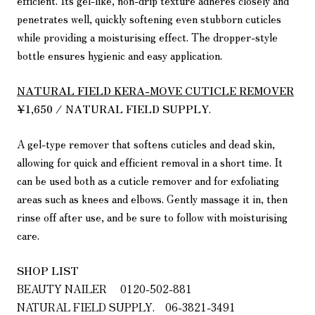
efficient. Its gel-like, non-drip texture adheres closely and
penetrates well, quickly softening even stubborn cuticles
while providing a moisturising effect. The dropper-style
bottle ensures hygienic and easy application.
NATURAL FIELD KERA-MOVE CUTICLE REMOVER
¥1,650 / NATURAL FIELD SUPPLY
.
A gel-type remover that softens cuticles and dead skin,
allowing for quick and efficient removal in a short time. It
can be used both as a cuticle remover and for exfoliating
areas such as knees and elbows. Gently massage it in, then
rinse off after use, and be sure to follow with moisturising
care.
SHOP LIST
BEAUTY NAILER 0120-502-881
NATURAL FIELD SUPPLY. 06-3821-3491