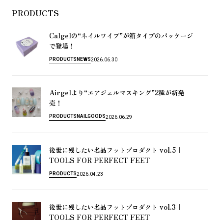
PRODUCTS
Calgel
“
”
の
ネ
イ
ル
ワ
イ
プ
が
箱
タ
イ
プ
の
パ
ッ
ケ
ー
ジ
！
で
登
場
PRODUCTS
NEWS
2026.06.30
Airgel
“
”2
よ
り
エ
ア
ジ
ェ
ル
マ
ス
キ
ン
グ
種
が
新
発
！
売
PRODUCTS
NAIL
GOODS
2026.06.29
vol.5｜
後
世
に
残
し
た
い
名
品
フ
ッ
ト
プ
ロ
ダ
ク
ト
TOOLS FOR PERFECT FEET
PRODUCTS
2026.04.23
vol.3｜
後
世
に
残
し
た
い
名
品
フ
ッ
ト
プ
ロ
ダ
ク
ト
TOOLS FOR PERFECT FEET