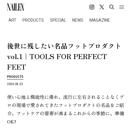
ART
PRODUCTS
SPECIAL
NEWS
MAGAZINE
後
世
に
残
し
た
い
名
品
フ
ッ
ト
プ
ロ
ダ
ク
ト
vol.1｜TOOLS FOR PERFECT
FEET
PRODUCTS
2026.04.23
使い心地と機能性に優れ、流行に左右されることなくプ
ロの現場で愛されてきたフットプロダクトの名品をご紹
介。フットケアの需要が高まるこれからの季節に、準備
OK?