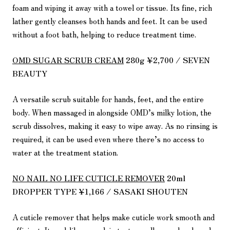
foam and wiping it away with a towel or tissue. Its fine, rich
lather gently cleanses both hands and feet. It can be used
without a foot bath, helping to reduce treatment time.
OMD SUGAR SCRUB CREAM
280g ¥2,700 / SEVEN
BEAUTY
A versatile scrub suitable for hands, feet, and the entire
body. When massaged in alongside OMD’s milky lotion, the
scrub dissolves, making it easy to wipe away. As no rinsing is
required, it can be used even where there’s no access to
water at the treatment station.
NO NAIL NO LIFE CUTICLE REMOVER
20ml
DROPPER TYPE ¥1,166 / SASAKI SHOUTEN
A cuticle remover that helps make cuticle work smooth and