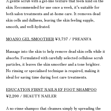
A gentle scrub with a gel-like texture that feels kind on the
skin. Recommended for use once a week, it’s suitable for
both salon treatments and at-home care. It removes dead
skin cells and dullness, leaving the skin feeling supple,
smooth, and well-hydrated.
MOANO GEL SMOOTHER
¥3,737 / PREANFA
Massage into the skin to help remove dead skin cells while it
absorbs. Formulated with carefully selected cellulose scrub
particles, it leaves the skin smoother and a tone brighter.
No rinsing or specialised technique is required, making it
ideal for saving time during foot care treatments.
EDUCATION FIRST NAILS EF FOOT SHAMPOO
¥2,200 / BEAUTY NAILER
A no-rinse shampoo that cleanses simply by spreading the