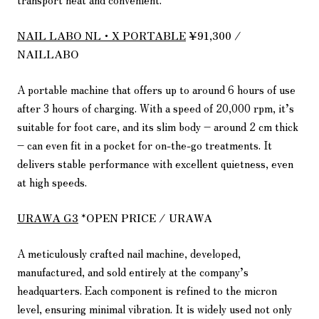
NAIL LABO NL・X PORTABLE
¥91,300 /
NAILLABO
A portable machine that offers up to around 6 hours of use
after 3 hours of charging. With a speed of 20,000 rpm, it’s
suitable for foot care, and its slim body – around 2 cm thick
– can even fit in a pocket for on-the-go treatments. It
delivers stable performance with excellent quietness, even
at high speeds.
URAWA G3
*OPEN PRICE / URAWA
A meticulously crafted nail machine, developed,
manufactured, and sold entirely at the company’s
headquarters. Each component is refined to the micron
level, ensuring minimal vibration. It is widely used not only