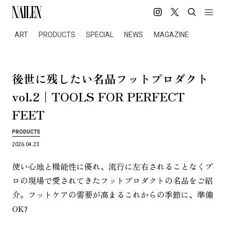
ART
PRODUCTS
SPECIAL
NEWS
MAGAZINE
後
世
に
残
し
た
い
名
品
フ
ッ
ト
プ
ロ
ダ
ク
ト
vol.2｜TOOLS FOR PERFECT
FEET
PRODUCTS
2026.04.23
使い心地と機能性に優れ、流行に左右されることなくプ
ロの現場で愛されてきたフットプロダクトの名品をご紹
介。フットケアの需要が高まるこれからの季節に、準備
OK?