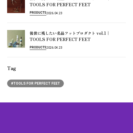
TOOLS FOR PERFECT FEET
PRODUCTS
2026.04.23
vol.1｜
後
世
に
残
し
た
い
名
品
フ
ッ
ト
プ
ロ
ダ
ク
ト
TOOLS FOR PERFECT FEET
PRODUCTS
2026.04.23
Tag
#TOOLS FOR PERFECT FEET