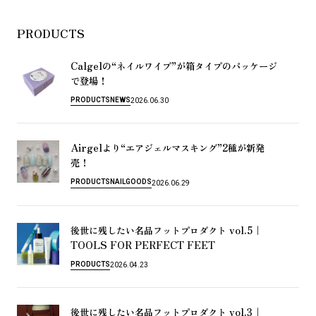
PRODUCTS
Calgel
“
”
の
ネ
イ
ル
ワ
イ
プ
が
箱
タ
イ
プ
の
パ
ッ
ケ
ー
ジ
！
で
登
場
PRODUCTS
NEWS
2026.06.30
Airgel
“
”2
よ
り
エ
ア
ジ
ェ
ル
マ
ス
キ
ン
グ
種
が
新
発
！
売
PRODUCTS
NAIL
GOODS
2026.06.29
vol.5｜
後
世
に
残
し
た
い
名
品
フ
ッ
ト
プ
ロ
ダ
ク
ト
TOOLS FOR PERFECT FEET
PRODUCTS
2026.04.23
vol.3｜
後
世
に
残
し
た
い
名
品
フ
ッ
ト
プ
ロ
ダ
ク
ト