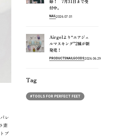
！ 7
31
始
月
日
ま
で
受
付
中
。
NAIL
2026.07.01
Airgel
“
よ
り
エ
ア
ジ
ェ
”2
ル
マ
ス
キ
ン
グ
種
が
新
！
発
売
PRODUCTS
NAIL
GOODS
2026.06.29
Tag
#TOOLS FOR PERFECT FEET
パレ
ラ素
トブ