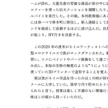
ームが訪れ、大量生産の安価な商品が世の中に
コファーを使った巨大クッションを展開したり、i
ルバイトを並行した。その頃、本州最南端にあ
には体一つで串本町に移住し、新人漁師として海
ンドを結成して活動するほどに溶け込んだ。自
が起こり、NY行きを決意する。
この2020 年の渡米がネイルアーティストへ
型コロナウイルスで街がロックダウンされた。
習い、ツメにペイントやパーツ装飾をして過ご
み出し、未知の生物の触覚のような”うにょう
使っていた3Dプリンターで造形することを覚
実は彼がネイル作品を作ったのはこの時が初め
クールに入学していた。独学で作り貯めたネイル
られたと言う。授業は楽しく不満のない環境だ
味はこの頃から持っていたのだ。