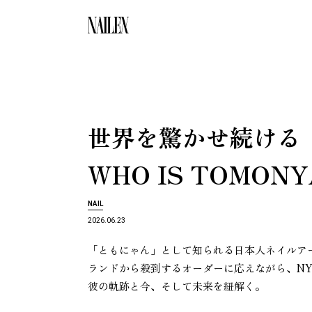
世
界
を
驚
か
せ
続
け
る
WHO IS TOMON
NAIL
2026.06.23
「ともにゃん」として知られる日本人ネイルア
ランドから殺到するオーダーに応えながら、NYの有
彼の軌跡と今、そして未来を紐解く。