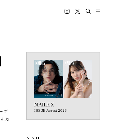
｜
NAILEX
ISSUE August 2026
ーブ
そんな
NAIL