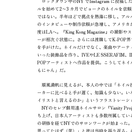
ロックダウン中のNY でInstagram に投稿
ルを始めて2〜3 カ月でビョークのネイルを依
ではない。半年ほどで拠点を熱海に移し、アル
のインタビューや制作依頼が急増し、アメリカ
度はLAヘ。『King Kong Magazine
ーが相次ぐ状態に。さらには渡韓してK-POP界で
を手がけた。ネイルだけでなく、楽曲やアーテ
いった装飾品を作り、IVEやLE SSERAFIM、I
POPアーティストへ作品を提供。こうしてネイ
もにゃん」だ。
順風満帆に見えるが、本人の中では「ネイル技
ーカーに比べると手が遅く、知識も少ない。い
イリストと言えるのか」というフラストレーシ
NYのセレブ御用達ネイルサロン『Vanity Pr
ち上げ、日本人アーティストも多数所属してい
の研修を経てNYでのサロンワークが始まった
思ってたはず（笑）」と彼は当時を振り返る。