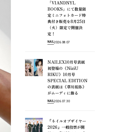
「VIANDNYL
BOOKS」
に
て
数
量
限
定
ミ
ニ
フ
ォ
ト
カ
ー
ド
特
8
25
典
付
き
販
売
を
月
日
（
）
火
限
定
で
開
催
決
！
定
NAIL
2026.08.07
NAILEX10
月
号
表
紙
《NiziU
初
登
場
の
RIKU》10
月
号
SPECIAL EDITION
《
》
の
表
紙
は
草
川
拓
弥
が
ム
ー
デ
ィ
に
飾
る
NAIL
2026.07.30
『
ネ
イ
ル
オ
ブ
ザ
イ
ヤ
ー
2026』
一
般
投
票
が
開