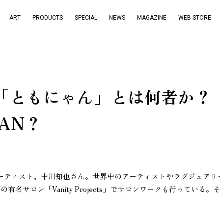
ART
PRODUCTS
SPECIAL
NEWS
MAGAZINE
WEB STORE
「
」
？
と
も
に
ゃ
ん
と
は
何
者
か
YAN？
ーティスト、中川知也さん。世界中のアーティストやラグジュアリ
名サロン「Vanity Projects」でサロンワークも行っている。