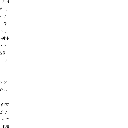
、ネイ
くわけ
ィア
、今
オファ
品制作
ツと
るK-
が「と
ンワ
でネ
 が立
店で
』って
を往復