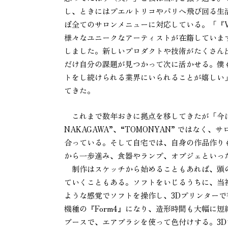
し、ときにはプエルトリコやパリへ飛び回る生
ぼ全てのサロンメニューに対応している。「『Van
様々なユニークなアーティストが在籍していま
しました。新しいプロダクトや技術がたくさん
だけ自分の課題が見つかって次に活かせる。僕も
トをし続けられる業界にいられることが嬉しい
てきた。
これまで数年おきに拠点を移してきたが「今は
NAKAGAWA”、“TOMONYAN” ではな
合っている。そして自宅では、自身の作品作り
から一歩進み、食器やランプ、オブジェといっ
制作はスケッチから始めることもあれば、頭の中
ていくこともある。ソフトをいじるうちに、当
ような感覚でソフトを操作し、3Dプリンターで書
機種の『Form4』になり、造形時間も大幅に
ブースで、エアブラシを使って色付けする。3