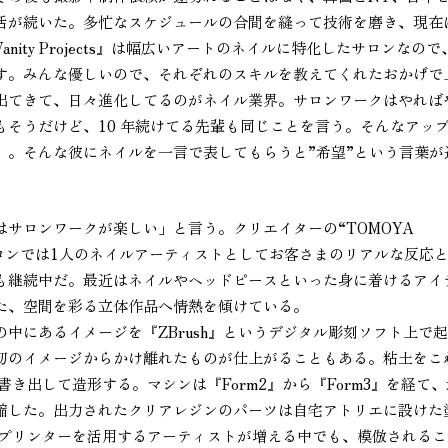
活が続いた。多忙なスケジュールの合間を縫って技術を磨き、現在
ity Projects』は幅広いアートのネイルに特化したサロンなので
す。みんな優しいので、それぞれのスキルを教えてくれたおかげで
出てきて、日々進化してるのがネイル業界。サロンワークはやれば
そうだけど、10 年続けてる先輩も同じことを言う。そんなアッ
」。そんな彼にネイルを一言で表してもらうと”希望”という言葉が
サロンワークが楽しい」と言う。クリエイターの“TOMOYA
く、サロンでは1人のネイルアーティストとしてお客さまのリアルな反応
も継続中だ。最近はネイルやヘッドピースといった身に着けるアイ
た、空間を彩る立体作品へ情熱を傾けている。
にあるイメージを『ZBrush』というデジタル彫刻ソフト上で
初のイメージからかけ離れたものが仕上がることもある。粘土をこ
き出して造形する。マシンは『Form2』から『Form3』を経て
短縮した。出力されたクリアレジンのパーツは自宅アトリエに設けた
Dプリンターを活用するアーティストが増える中でも、模倣されるこ