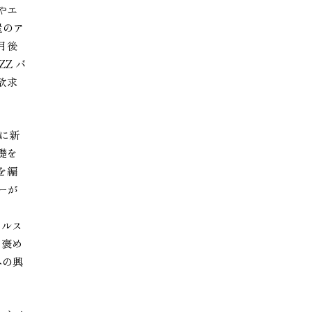
やエ
屋のア
月後
Z バ
欲求
に新
礎を
を編
ーが
イルス
ら褒め
への興