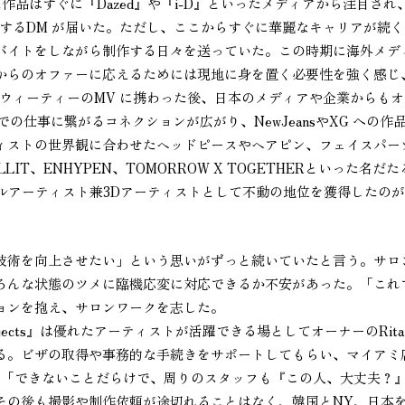
した作品はすぐに『Dazed』や『i-D』といったメディアから注目され
頼するDM が届いた。ただし、ここからすぐに華麗なキャリアが続
バイトをしながら制作する日々を送っていた。この時期に海外メデ
からのオファーに応えるためには現地に身を置く必要性を強く感じ
』の撮影やスウィーティーのMV に携わった後、日本のメディアや企業からも
の仕事に繋がるコネクションが広がり、NewJeansやXG への作
ィストの世界観に合わせたヘッドピースやヘアピン、フェイスパー
LLIT、ENHYPEN、TOMORROW X TOGETHERといった名だた
ルアーティスト兼3Dアーティストとして不動の地位を獲得したの
術を向上させたい」という思いがずっと続いていたと言う。サロ
ろんな状態のツメに臨機応変に対応できるか不安があった。「これ
ョンを抱え、サロンワークを志した。
ojects』は優れたアーティストが活躍できる場としてオーナーのRita
る。ビザの取得や事務的な手続きをサポートしてもらい、マイアミ
。「できないことだらけで、周りのスタッフも『この人、大丈夫？
その後も撮影や制作依頼が途切れることはなく、韓国とNY、日本