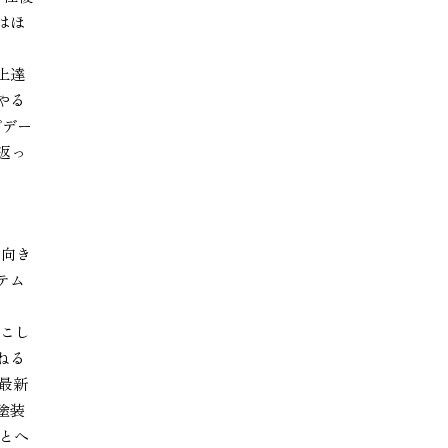
はほ
、
上達
やる
プデー
返っ
と向き
テム
起こし
ねる
、最新
塗装
とへ