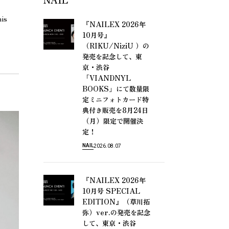
his
『NAILEX 2026
年
10
』
月
号
（RIKU/NiziU ）
の
発
売
を
記
念
し
て
、
東
・
京
渋
谷
「VIANDNYL
BOOKS」
に
て
数
量
限
定
ミ
ニ
フ
ォ
ト
カ
ー
ド
特
8
24
典
付
き
販
売
を
月
日
（
）
月
限
定
で
開
催
決
！
定
NAIL
2026.08.07
『NAILEX 2026
年
10
SPECIAL
月
号
EDITION』（
草
川
拓
）ver.
弥
の
発
売
を
記
念
・
し
て
、
東
京
渋
谷