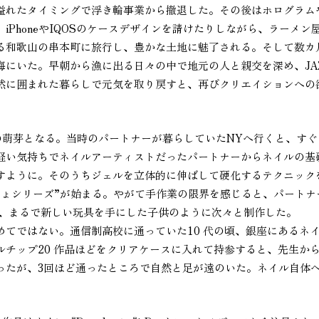
溢れたタイミングで浮き輪事業から撤退した。その後はホログラム
PhoneやIQOSのケースデザインを請けたりしながら、ラーメン
る和歌山の串本町に旅行し、豊かな土地に魅了される。そして数カ
にいた。早朝から漁に出る日々の中で地元の人と親交を深め、JAZ
然に囲まれた暮らしで元気を取り戻すと、再びクリエイションへの
の萌芽となる。当時のパートナーが暮らしていたNYへ行くと、すぐ
軽い気持ちでネイルアーティストだったパートナーからネイルの基
すように。そのうちジェルを立体的に伸ばして硬化するテクニック
にょシリーズ”が始まる。やがて手作業の限界を感じると、パートナ
え、まるで新しい玩具を手にした子供のように次々と制作した。
てではない。通信制高校に通っていた10 代の頃、銀座にあるネ
チップ20 作品ほどをクリアケースに入れて持参すると、先生か
ったが、3回ほど通ったところで自然と足が遠のいた。ネイル自体