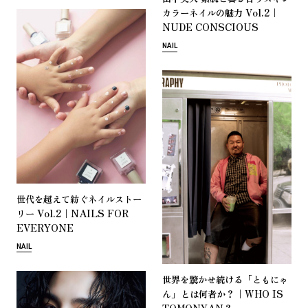
Vol.2｜
カ
ラ
ー
ネ
イ
ル
の
魅
力
NUDE CONSCIOUS
NAIL
世
代
を
超
え
て
紡
ぐ
ネ
イ
ル
ス
ト
ー
Vol.2｜NAILS FOR
リ
ー
EVERYONE
NAIL
「
世
界
を
驚
か
せ
続
け
る
と
も
に
ゃ
」
？｜WHO IS
ん
と
は
何
者
か
TOMONYAN？