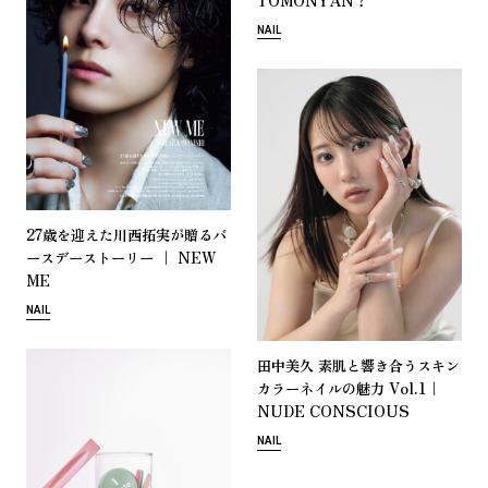
NAIL
27
歳
を
迎
え
た
川
西
拓
実
が
贈
る
バ
｜ NEW
ー
ス
デ
ー
ス
ト
ー
リ
ー
ME
NAIL
田
中
美
久
素
肌
と
響
き
合
う
ス
キ
ン
Vol.1｜
カ
ラ
ー
ネ
イ
ル
の
魅
力
NUDE CONSCIOUS
NAIL