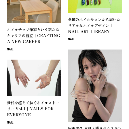
全
国
の
ネ
イ
ル
サ
ロ
ン
か
ら
届
い
た
｜
リ
ア
ル
な
ネ
イ
ル
デ
ザ
イ
ン
ネ
イ
ル
チ
ッ
プ
作
家
と
い
う
新
た
な
NAIL ART LIBRARY
｜CRAFTING
キ
ャ
リ
ア
の
確
立
NAIL
A NEW CAREER
NAIL
世
代
を
超
え
て
紡
ぐ
ネ
イ
ル
ス
ト
ー
Vol.1｜NAILS FOR
リ
ー
EVERYONE
NAIL
田
中
美
久
素
肌
と
響
き
合
う
ス
キ
ン