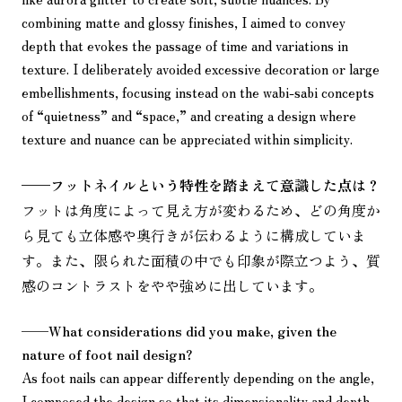
combining matte and glossy finishes, I aimed to convey
depth that evokes the passage of time and variations in
texture. I deliberately avoided excessive decoration or large
embellishments, focusing instead on the wabi-sabi concepts
of “quietness” and “space,” and creating a design where
texture and nuance can be appreciated within simplicity.
——
フットネイルという特性を踏まえて意識した点は？
フットは角度によって見え方が変わるため、どの角度か
ら見ても立体感や奥行きが伝わるように構成していま
す。また、限られた面積の中でも印象が際立つよう、質
感のコントラストをやや強めに出しています。
——
What considerations did you make, given the
nature of foot nail design?
As foot nails can appear differently depending on the angle,
I composed the design so that its dimensionality and depth