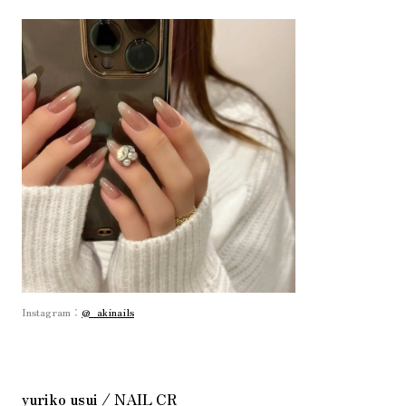
Instagram：
@_akinails
yuriko usui / NAIL CR