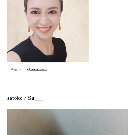
Instagram：
@yurikousui
satoko / Su___