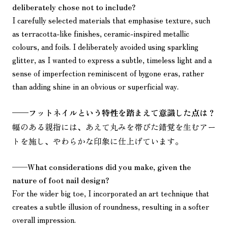
deliberately chose not to include?
I carefully selected materials that emphasise texture, such
as terracotta-like finishes, ceramic-inspired metallic
colours, and foils. I deliberately avoided using sparkling
glitter, as I wanted to express a subtle, timeless light and a
sense of imperfection reminiscent of bygone eras, rather
than adding shine in an obvious or superficial way.
——
フットネイルという特性を踏まえて意識した点は？
幅のある親指には、あえて丸みを帯びた錯覚を生むアー
トを施し、やわらかな印象に仕上げています。
——
What considerations did you make, given the
nature of foot nail design?
For the wider big toe, I incorporated an art technique that
creates a subtle illusion of roundness, resulting in a softer
overall impression.