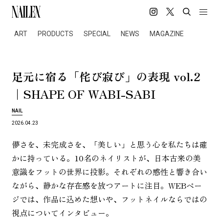
ART
PRODUCTS
SPECIAL
NEWS
MAGAZINE
「
」
vol.2
足
元
に
宿
る
侘
び
寂
び
の
表
現
｜SHAPE OF WABI-SABI
NAIL
2026.04.23
儚さを、未完成さを、「美しい」と思う心を私たちは確
かに持っている。10名のネイリストが、日本古来の美
意識をフットの世界に投影。それぞれの感性と響き合い
ながら、静かな存在感を放つアートに注目。WEBペー
ジでは、作品に込めた想いや、フットネイルならではの
視点についてインタビュー。