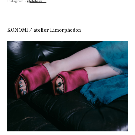
Instagram：
@otete.su__
KONOMI / atelier Limorphodon