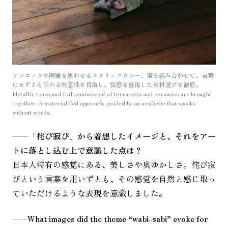
テラコッタや陶器を思わせるメタリックカラー、箔を組み合わせて。言葉
にせずとも伝わる美意識を目指し、質感を重視した素材選びを徹底。
Metallic tones and foil reminiscent of terracotta and ceramics are brought
together. A material-led approach, guided by an aesthetic that speaks
without words.
——
「侘び寂び」から着想したイメージと、それをアー
トに落とし込む上で意識した点は？
日本人特有の感覚にある、美しさや奥ゆかしさ。侘び寂
びという言葉を用いずとも、その感覚を自然と感じ取っ
ていただけるような表現を意識しました。
——
What images did the theme “wabi-sabi” evoke for