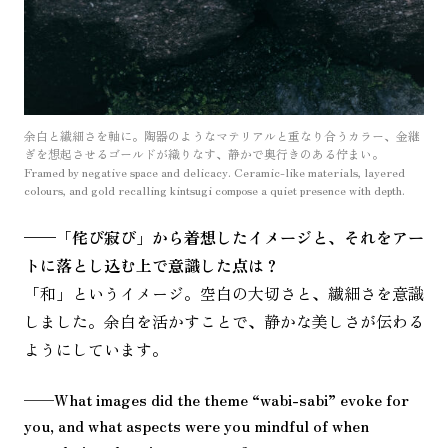
余白と繊細さを軸に。陶器のようなマテリアルと重なり合うカラー、金継
ぎを想起させるゴールドが織りなす、静かで奥行きのある佇まい。
Framed by negative space and delicacy. Ceramic-like materials, layered
colours, and gold recalling kintsugi compose a quiet presence with depth.
——
「侘び寂び」から着想したイメージと、それをアー
トに落とし込む上で意識した点は？
「和」というイメージ。空白の大切さと、繊細さを意識
しました。余白を活かすことで、静かな美しさが伝わる
ようにしています。
——
What images did the theme “wabi-sabi” evoke for
you, and what aspects were you mindful of when