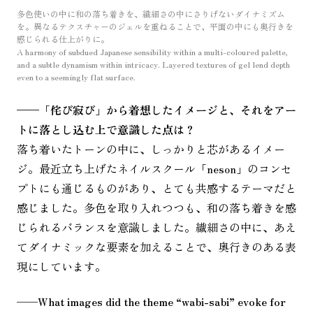
多色使いの中に和の落ち着きを、繊細さの中にさりげないダイナミズム
を。異なるテクスチャーのジェルを重ねることで、平面の中にも奥行きを
感じられる仕上がりに。
A harmony of subdued Japanese sensibility within a multi-coloured palette,
and a subtle dynamism within intricacy. Layered textures of gel lend depth
even to a seemingly flat surface.
——
「侘び寂び」から着想したイメージと、それをアー
トに落とし込む上で意識した点は？
落ち着いたトーンの中に、しっかりと芯があるイメー
ジ。最近立ち上げたネイルスクール「neson」のコンセ
プトにも通じるものがあり、とても共感するテーマだと
感じました。多色を取り入れつつも、和の落ち着きを感
じられるバランスを意識しました。繊細さの中に、あえ
てダイナミックな要素を加えることで、奥行きのある表
現にしています。
——
What images did the theme “wabi-sabi” evoke for