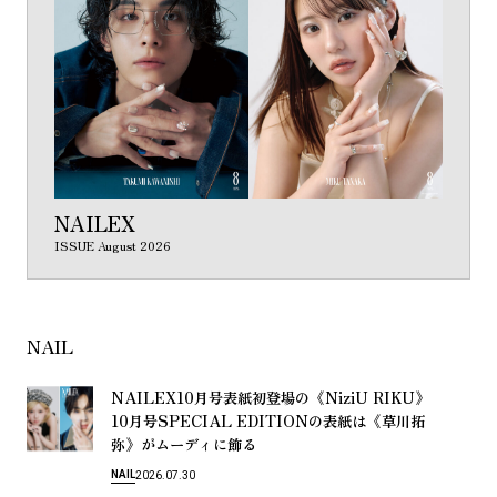
NAILEX
ISSUE August 2026
NAIL
NAILEX10
《NiziU RIKU》
月
号
表
紙
初
登
場
の
10
SPECIAL EDITION
《
月
号
の
表
紙
は
草
川
拓
》
弥
が
ム
ー
デ
ィ
に
飾
る
NAIL
2026.07.30