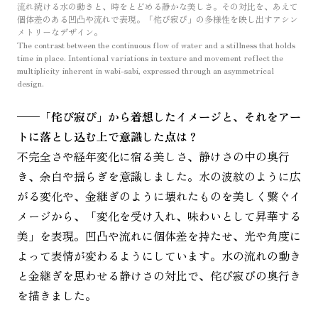
流れ続ける水の動きと、時をとどめる静かな美しさ。その対比を、あえて
個体差のある凹凸や流れで表現。「侘び寂び」の多様性を映し出すアシン
メトリーなデザイン。
The contrast between the continuous flow of water and a stillness that holds
time in place. Intentional variations in texture and movement reflect the
multiplicity inherent in wabi-sabi, expressed through an asymmetrical
design.
——
「侘び寂び」から着想したイメージと、それをアー
トに落とし込む上で意識した点は？
不完全さや経年変化に宿る美しさ、静けさの中の奥行
き、余白や揺らぎを意識しました。水の波紋のように広
がる変化や、金継ぎのように壊れたものを美しく繋ぐイ
メージから、「変化を受け入れ、味わいとして昇華する
美」を表現。凹凸や流れに個体差を持たせ、光や角度に
よって表情が変わるようにしています。水の流れの動き
と金継ぎを思わせる静けさの対比で、侘び寂びの奥行き
を描きました。