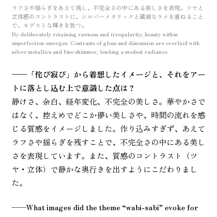
ラフさや揺らぎをあえて残し、不完全さの中にある美しさを表現。ツヤと
立体感のコントラストに、シルバーメタリックと繊細なラメを重ねること
で、モデストな輝きを放つ。
By deliberately retaining rawness and irregularity, beauty within
imperfection emerges. Contrasts of gloss and dimension are overlaid with
silver metallics and fine shimmer, lending a modest radiance.
——「侘び寂び」から着想したイメージと、それをアー
トに落とし込む上で意識した点は？
静けさ、余白、経年変化、不完全の美しさ。華やかさで
はなく、控えめでどこか儚い美しさや、時間の流れを感
じる質感をイメージしました。作り込みすぎず、あえて
ラフさや揺らぎを残すことで、不完全さの中にある美し
さを表現しています。また、質感のコントラスト（ツ
ヤ・立体）で静かな奥行きを出すようにこだわりまし
た。
——
What images did the theme “wabi-sabi” evoke for