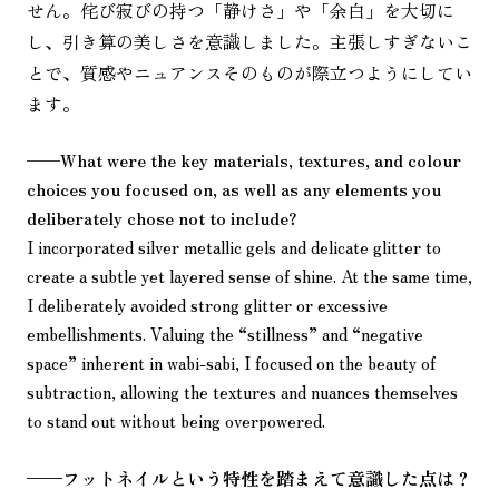
せん。侘び寂びの持つ「静けさ」や「余白」を大切に
し、引き算の美しさを意識しました。主張しすぎないこ
とで、質感やニュアンスそのものが際立つようにしてい
ます。
——
What were the key materials, textures, and colour
choices you focused on, as well as any elements you
deliberately chose not to include?
I incorporated silver metallic gels and delicate glitter to
create a subtle yet layered sense of shine. At the same time,
I deliberately avoided strong glitter or excessive
embellishments. Valuing the “stillness” and “negative
space” inherent in wabi-sabi, I focused on the beauty of
subtraction, allowing the textures and nuances themselves
to stand out without being overpowered.
——
フットネイルという特性を踏まえて意識した点は？