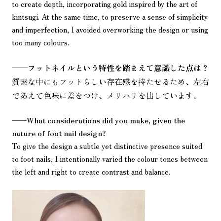
to create depth, incorporating gold inspired by the art of
kintsugi. At the same time, to preserve a sense of simplicity
and imperfection, I avoided overworking the design or using
too many colours.
——
フットネイルという特性を踏まえて意識した点は？
質素な中にもフットらしい存在感を持たせるため、左右
であえて色味に差をつけ、メリハリを出しています。
——
What considerations did you make, given the
nature of foot nail design?
To give the design a subtle yet distinctive presence suited
to foot nails, I intentionally varied the colour tones between
the left and right to create contrast and balance.