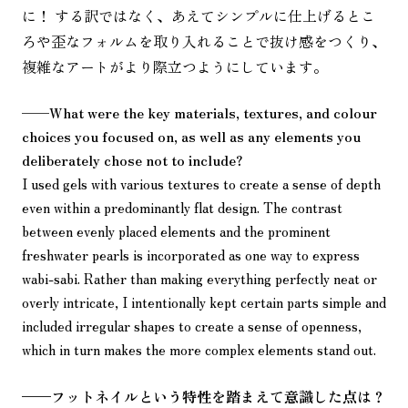
に！ する訳ではなく、あえてシンプルに仕上げるとこ
ろや歪なフォルムを取り入れることで抜け感をつくり、
複雑なアートがより際立つようにしています。
——
What were the key materials, textures, and colour
choices you focused on, as well as any elements you
deliberately chose not to include?
I used gels with various textures to create a sense of depth
even within a predominantly flat design. The contrast
between evenly placed elements and the prominent
freshwater pearls is incorporated as one way to express
wabi-sabi. Rather than making everything perfectly neat or
overly intricate, I intentionally kept certain parts simple and
included irregular shapes to create a sense of openness,
which in turn makes the more complex elements stand out.
——
フットネイルという特性を踏まえて意識した点は？