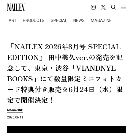
ART
PRODUCTS
SPECIAL
NEWS
MAGAZINE
『NAILEX 2026
8
SPECIAL
年
月
号
EDITION』
ver.
田
中
美
久
の
発
売
を
記
・
「VIANDNYL
念
し
て
、
東
京
渋
谷
BOOKS」
に
て
数
量
限
定
ミ
ニ
フ
ォ
ト
カ
6
24
（
）
ー
ド
特
典
付
き
販
売
を
月
日
水
限
！
定
で
開
催
決
定
MAGAZINE
2026.06.11