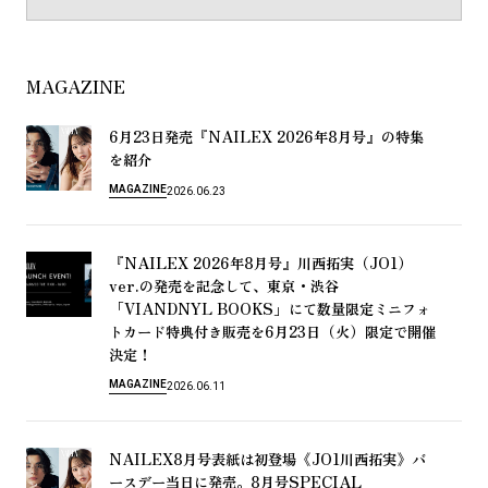
MAGAZINE
6
23
『NAILEX 2026
8
』
月
日
発
売
年
月
号
の
特
集
を
紹
介
MAGAZINE
2026.06.23
『NAILEX 2026
8
』
（JO1）
年
月
号
川
西
拓
実
ver.
・
の
発
売
を
記
念
し
て
、
東
京
渋
谷
「VIANDNYL BOOKS」
に
て
数
量
限
定
ミ
ニ
フ
ォ
6
23
（
）
ト
カ
ー
ド
特
典
付
き
販
売
を
月
日
火
限
定
で
開
催
！
決
定
MAGAZINE
2026.06.11
NAILEX8
《JO1
》
月
号
表
紙
は
初
登
場
川
西
拓
実
バ
8
SPECIAL
ー
ス
デ
ー
当
日
に
発
売
。
月
号