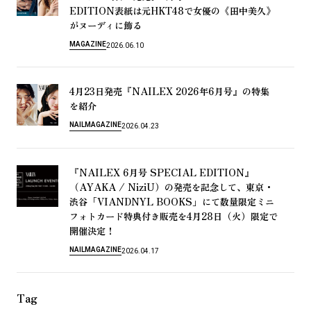
EDITION
HKT48
《
》
表
紙
は
元
で
女
優
の
田
中
美
久
が
ヌ
ー
デ
ィ
に
飾
る
MAGAZINE
2026.06.10
4
23
『NAILEX 2026
6
』
月
日
発
売
年
月
号
の
特
集
を
紹
介
NAIL
MAGAZINE
2026.04.23
『NAILEX 6
SPECIAL EDITION』
月
号
（AYAKA / NiziU）
・
の
発
売
を
記
念
し
て
、
東
京
「VIANDNYL BOOKS」
渋
谷
に
て
数
量
限
定
ミ
ニ
4
28
（
）
フ
ォ
ト
カ
ー
ド
特
典
付
き
販
売
を
月
日
火
限
定
で
！
開
催
決
定
NAIL
MAGAZINE
2026.04.17
Tag